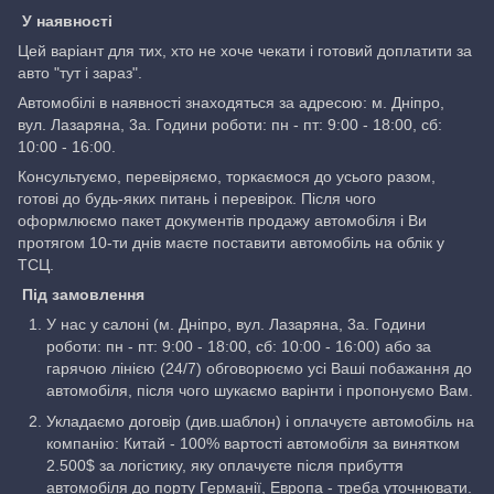
У наявності
Цей варіант для тих, хто не хоче чекати і готовий доплатити за
авто "тут і зараз".
Автомобілі в наявності знаходяться за адресою: м. Дніпро,
вул. Лазаряна, 3а. Години роботи: пн - пт: 9:00 - 18:00, сб:
10:00 - 16:00.
Консультуємо, перевіряємо, торкаємося до усього разом,
готові до будь-яких питань і перевірок. Після чого
оформлюємо пакет документів продажу автомобіля і Ви
протягом 10-ти днів маєте поставити автомобіль на облік у
ТСЦ.
Під замовлення
У нас у салоні (м. Дніпро, вул. Лазаряна, 3а. Години
роботи: пн - пт: 9:00 - 18:00, сб: 10:00 - 16:00) або за
гарячою лінією (24/7) обговорюємо усі Ваші побажання до
автомобіля, після чого шукаємо варінти і пропонуємо Вам.
Укладаємо договір (див.шаблон) і оплачуєте автомобіль на
компанію: Китай - 100% вартості автомобіля за винятком
2.500$ за логістику, яку оплачуєте після прибуття
автомобіля до порту Германії, Европа - треба уточнювати.