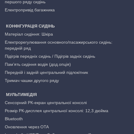
першого ряду сидінь
Електропривід багажника
КОНФІГУРАЦІЯ СИДІНЬ
Матеріал сидіння: Шкіра
Електрорегулювання основного/пасажирського сидінь:
передній ряд
Підігрів передніх сидінь / Підігрів задніх сидінь
Пам’ять сидіння водія (дод.опція)
Передній і задній центральний підлокітник
Тримач чашки другого ряду
МУЛЬТИМЕДІЯ
Сенсорний РК-екран центральної консолі
Розмір РК-дисплея центральної консолі: 12,3 дюйма
Bluetooth
Оновлення через OTA