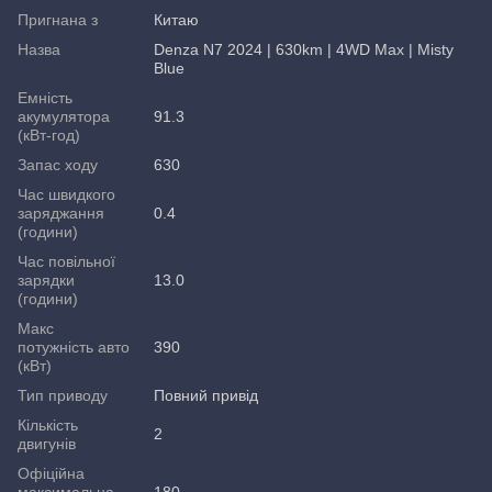
Пригнана з
Китаю
Назва
Denza N7 2024 | 630km | 4WD Max | Misty
Blue
Емність
акумулятора
91.3
(кВт-год)
Запас ходу
630
Час швидкого
заряджання
0.4
(години)
Час повільної
зарядки
13.0
(години)
Макс
потужність авто
390
(кВт)
Тип приводу
Повний привід
Кількість
2
двигунів
Офіційна
максимальна
180