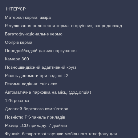
ІНТЕР'ЄР
Матеріал керма: шкіра
Регулювання положення керма: вгору/вниз, вперед/назад
Багатофункціональне кермо
Обігрів керма
Передній/задній датчик паркування
Камери 360
Повношвидкісний адаптивний круїз
Рівень допомоги при водінні L2
Режими водіння: сніг / еко
Автоматична парковка на місці (дод.опція)
12В розетка
Дисплей бортового комп'ютера
Повністю РК-панель приладів
Розмір LCD приладу: 7 дюймів
Функція бездротової зарядки мобільного телефону для