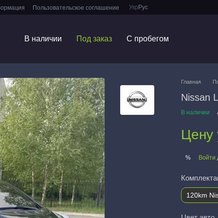
Укр
Рус
формация
Пользовательское соглашение
В наличии
Под заказ
С пробегом
Главная
П
Nissan 
В наличии
Цену 
Войти
%
Комплекта
120km Ni
Цвет авто