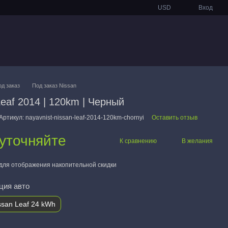
USD
Вход
од заказ
Под заказ Nissan
Leaf 2014 | 120km | Черный
Артикул: nayavnist-nissan-leaf-2014-120km-chornyi
Оставить отзыв
уточняйте
К сравнению
В желания
для отображения накопительной скидки
ция авто
ssan Leaf 24 kWh