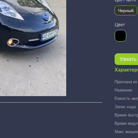
Черный
Цвет
Узнать
Характер
Пригнана из
Название
Емкость акк
Запас хода
Время быстр
Время медле
Макс мощнос