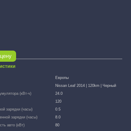
 цену
истики
Европы
Nissan Leaf 2014 | 120km | Черный
умулятора (кВт-ч)
24.0
120
ой зарядки (часы)
0.5
нной зарядки (часы)
8.0
ть авто (кВт)
80