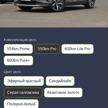
Комплектация авто
554km Prime
550km Pro
600km Lite Pro
600km Pure+
Цвет авто
Эфирный красный
Синдайлайн
Серая галлактика
Квантовое золото
Полярно-белый